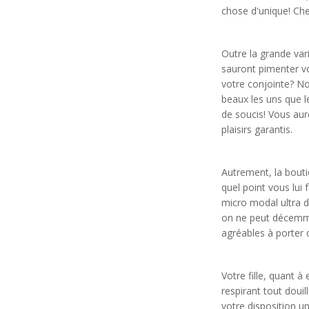
chose d'unique! Che
Outre la grande var
sauront pimenter v
votre conjointe? No
beaux les uns que le
de soucis! Vous aure
plaisirs garantis.
Autrement, la bout
quel point vous lui 
micro modal ultra d
on ne peut décemme
agréables à porter q
Votre fille, quant 
respirant tout doui
votre disposition u