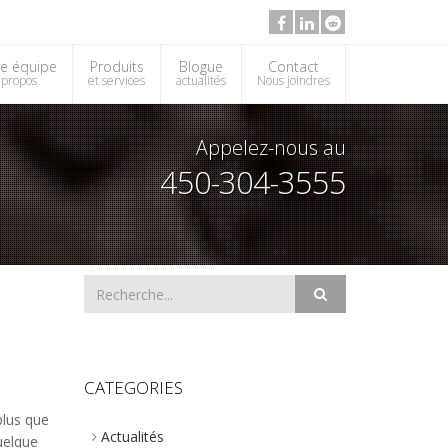
e équipe
Produits
Blogue
Contact
 propos
et services
actualités
Nous joindres
Appelez-nous au
450-304-3555
CATEGORIES
plus que
Actualités
uelque