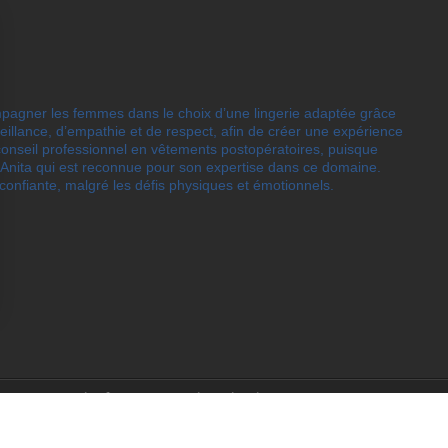
ompagner les femmes dans le choix d’une lingerie adaptée grâce
eillance, d’empathie et de respect, afin de créer une expérience
onseil professionnel en vêtements postopératoires, puisque
e Anita qui est reconnue pour son expertise dans ce domaine.
confiante, malgré les défis physiques et émotionnels.
ww.maplateforme.ca
•
www.bistrobarduparc.ca
•
www.garagesmayer.ca
•
www
christine.ca
•
Sitemap
•
Créé et hébergé chez MaPlateforme.ca
•
RSS
•
Conditions