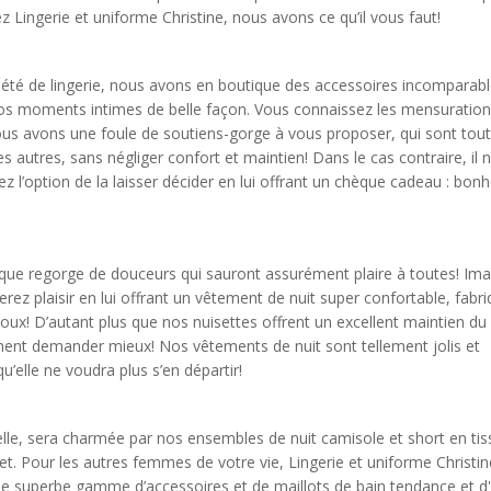
z Lingerie et uniforme Christine, nous avons ce qu’il vous faut!
iété de lingerie, nous avons en boutique des accessoires incomparabl
os moments intimes de belle façon. Vous connaissez les mensuratio
us avons une foule de soutiens-gorge à vous proposer, qui sont tout
s autres, sans négliger confort et maintien! Dans le cas contraire, il n
z l’option de la laisser décider en lui offrant un chèque cadeau : bonh
ique regorge de douceurs qui sauront assurément plaire à toutes! Ima
ferez plaisir en lui offrant un vêtement de nuit super confortable, fabr
oux! D’autant plus que nos nuisettes offrent un excellent maintien du
nt demander mieux! Nos vêtements de nuit sont tellement jolis et
u’elle ne voudra plus s’en départir!
à elle, sera charmée par nos ensembles de nuit camisole et short en tis
llet. Pour les autres femmes de votre vie, Lingerie et uniforme Christi
ne superbe gamme d’accessoires et de maillots de bain tendance et d