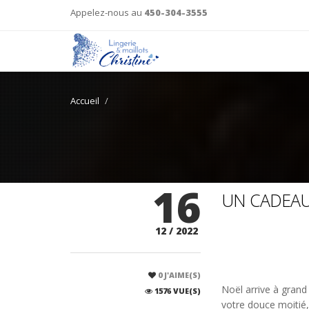
Appelez-nous au
450-304-3555
Accueil
16
UN CADEAU 
12 / 2022
0
J'AIME(S)
Noël arrive à grand 
1576 VUE(S)
votre douce moitié,