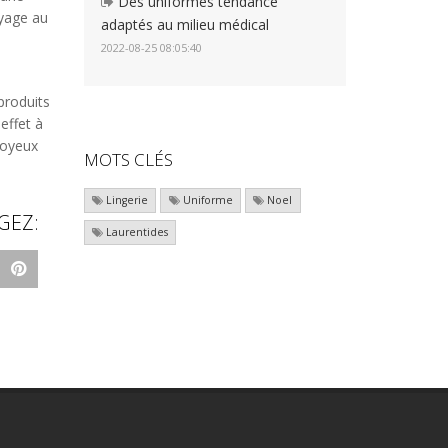
Des uniformes tendance
oyage au
adaptés au milieu médical
2022-08-25 08:05:40
produits
effet à
joyeux
MOTS CLÉS
Lingerie
Uniforme
Noel
GEZ:
Laurentides