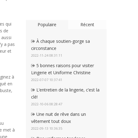
es qui
Populaire
Récent
ns de
 aussi
À chaque soutien-gorge sa
’y a pas
circonstance
eur et
2022-11-24 08:31:11
5 bonnes raisons pour visiter
Lingerie et Uniforme Christine
ginez à
2022-07-07 10:37:41
iqué en
L’entretien de la lingerie, c’est la
 buste,
clé!
2022-10-06 08:28:47
Une nuit de rêve dans un
vêtement tout doux
su
2022-09-13 10:36:35
ne met à
'une