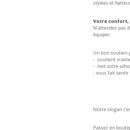
stylées et flatteu
Votre confort, 
N’attendez pas d
équiper.
Un bon soutien-
- soutient vraim
- met votre silh
- vous fait senti
Notre slogan c’e
Passez en boutiq