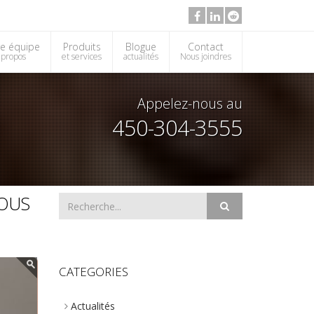
e équipe
Produits
Blogue
Contact
 propos
et services
actualités
Nous joindres
Appelez-nous au
450-304-3555
VOUS
CATEGORIES
Actualités