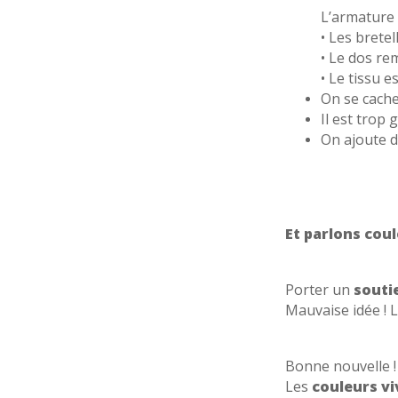
L’armature
• Les brete
• Le dos r
• Le tissu e
On se cache 
Il est trop 
On ajoute 
Et parlons coul
Porter un
souti
Mauvaise idée ! L
Bonne nouvelle !
Les
couleurs vi