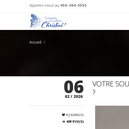
Appelez-nous au
450-304-3555
Accueil
06
VOTRE SOU
?
02 / 2026
0
J'AIME(S)
408 VUE(S)