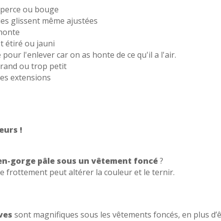
 perce ou bouge
lles glissent même ajustées
emonte
st étiré ou jauni
pour l'enlever car on as honte de ce qu'il a l'air.
grand ou trop petit
des extensions
eurs !
en-gorge pâle sous un vêtement foncé
?
e frottement peut altérer la couleur et le ternir.
ves
sont magnifiques sous les vêtements foncés, en plus d’