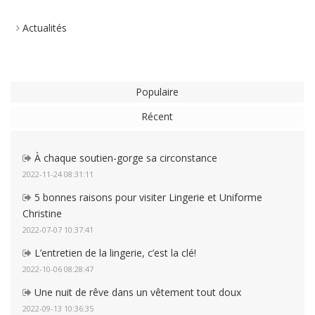
Actualités
Populaire
Récent
À chaque soutien-gorge sa circonstance
2022-11-24 08:31:11
5 bonnes raisons pour visiter Lingerie et Uniforme
Christine
2022-07-07 10:37:41
L’entretien de la lingerie, c’est la clé!
2022-10-06 08:28:47
Une nuit de rêve dans un vêtement tout doux
2022-09-13 10:36:35