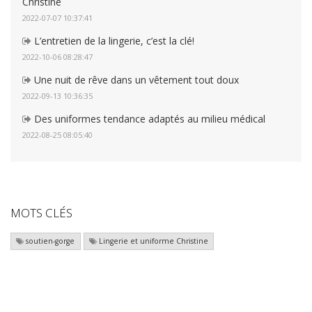
Christine
2022-07-07 10:37:41
L’entretien de la lingerie, c’est la clé!
2022-10-06 08:28:47
Une nuit de rêve dans un vêtement tout doux
2022-09-13 10:36:35
Des uniformes tendance adaptés au milieu médical
2022-08-25 08:05:40
MOTS CLÉS
soutien-gorge
Lingerie et uniforme Christine