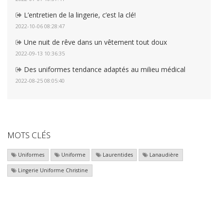
L’entretien de la lingerie, c’est la clé!
2022-10-06 08:28:47
Une nuit de rêve dans un vêtement tout doux
2022-09-13 10:36:35
Des uniformes tendance adaptés au milieu médical
2022-08-25 08:05:40
MOTS CLÉS
Uniformes
Uniforme
Laurentides
Lanaudière
Lingerie Uniforme Christine